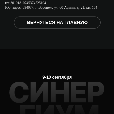
Политика конфиденциальности
к/с 30101810745374525104
Юр. адрес: 394077, г. Воронеж, ул. 60 Армии, д. 21, кв. 164
Согласие на обработку перс.данных
Договор оферты
ВЕРНУТЬСЯ НА ГЛАВНУЮ
ИП Глотов Василий Михайлович
ИНН 480202220650
ОГРНИП: 308480228700020 от 13.10.2008