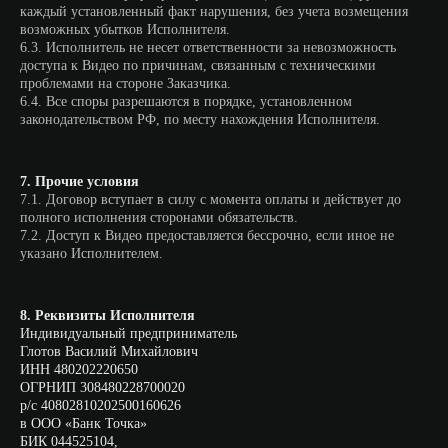
каждый установленный факт нарушения, без учета возмещения
возможных убытков Исполнителя.
6.3. Исполнитель не несет ответственности за невозможность
Москва, 2-й Кожуховский проезд, д. 29, корп. 6
доступа к Видео по причинам, связанным с техническими
проблемами на стороне Заказчика.
6.4. Все споры разрешаются в порядке, установленном
законодательством РФ, по месту нахождения Исполнителя.
Вконтакте
7. Прочие условия
7.1. Договор вступает в силу с момента оплаты и действует до
MAX
полного исполнения сторонами обязательств.
7.2. Доступ к Видео предоставляется бессрочно, если иное не
указано Исполнителем.
Телеграм
8. Реквизиты Исполнителя
Индивидуальный предприниматель
Глотов Василий Михайлович
ИНН 480202220650
Youtube
ОГРНИП 308480228700020
р/с 40802810202500160626
в ООО «Банк Точка»
БИК 044525104,