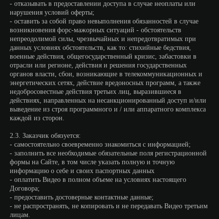
- отказывать в предоставлении доступа в случае неоплаты или
нарушения условий оферты;
- оставить за собой право невыполнения обязанностей в случае
возникновения форс-мажорных ситуаций - обстоятельств
непреодолимой силы, чрезвычайных и непредотвратимых при
данных условиях обстоятельств, как то: стихийные бедствия,
военные действия, общегосударственный кризис, забастовки в
отрасли или регионе, действия и решения государственных
органов власти, сбои, возникающие в телекоммуникационных и
энергетических сетях, действие вредоносных программ, а также
недобросовестные действия третьих лиц, выразившиеся в
действиях, направленных на несанкционированный доступ и/или
выведение из строя программного и / или аппаратного комплекса
каждой из сторон.
2.3. Заказчик обязуется:
- самостоятельно своевременно знакомиться с информацией;
- заполнить все необходимые обязательные поля регистрационной
формы на Сайте, в том числе указать полную и точную
информацию о себе и своих паспортных данных
- оплатить Видео в полном объеме на условиях настоящего
Договора;
- предоставить достоверные контактные данные;
- не распространять, не копировать и не передавать Видео третьим
лицам.